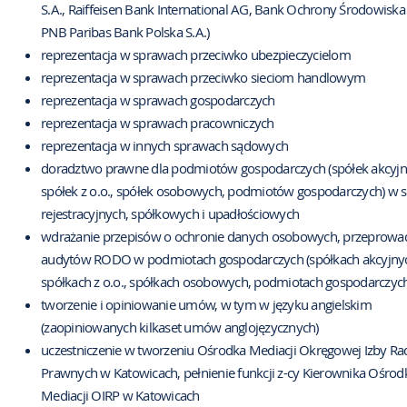
S.A., Raiffeisen Bank International AG, Bank Ochrony
Środowiska 
PNB Paribas Bank Polska S.A.)
reprezentacja w sprawach przeciwko ubezpieczycielom
reprezentacja w sprawach przeciwko sieciom handlowym
reprezentacja w sprawach gospodarczych
reprezentacja w sprawach pracowniczych
reprezentacja w innych sprawach sądowych
doradztwo prawne dla podmiotów gospodarczych (spółek akcyjn
spółek z o.o.,
spółek osobowych, podmiotów gospodarczych) w 
rejestracyjnych,
spółkowych i upadłościowych
wdrażanie przepisów o ochronie danych osobowych, przeprowa
audytów RODO
w podmiotach gospodarczych (spółkach akcyjny
spółkach z o.o., spółkach osobowych,
podmiotach gospodarczych
tworzenie i opiniowanie umów, w tym w języku angielskim
(zaopiniowanych kilkaset
umów anglojęzycznych)
uczestniczenie w tworzeniu Ośrodka Mediacji Okręgowej Izby R
Prawnych
w Katowicach, pełnienie funkcji z-cy Kierownika Ośrod
Mediacji OIRP w Katowicach