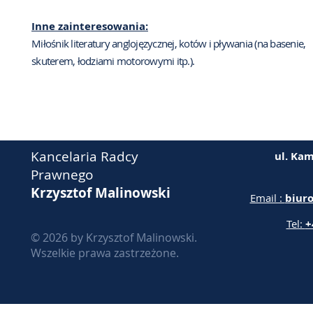
Inne zainteresowania:
Miłośnik literatury anglojęzycznej, kotów i pływania (na basenie,
skuterem, łodziami motorowymi itp.).
Kancelaria Radcy
ul. Kam
Prawnego
Krzysztof Malinowski
Email :
biur
Tel:
+
© 2026 by Krzysztof Malinowski.
Wszelkie prawa zastrzeżone.