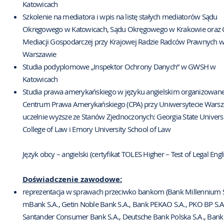
Katowicach
Szkolenie na mediatora i wpis na listę stałych mediatorów Sądu
Okręgowego w
Katowicach, Sądu Okręgowego w Krakowie oraz
Mediacji Gospodarczej przy Krajowej Radzie Radców Prawnych 
Warszawie
Studia podyplomowe „Inspektor Ochrony Danych” w GWSH w
Katowicach
Studia prawa amerykańskiego w języku angielskim organizowane
Centrum Prawa Amerykańskiego (CPA) przy Uniwersytecie Warsz
uczelnie wyższe ze Stanów Zjednoczonych: Georgia State Univers
College of Law i Emory University
School of Law
Język obcy – angielski (certyfikat TOLES Higher – Test of Legal Engli
Doświadczenie zawodowe:
reprezentacja w sprawach przeciwko bankom (Bank Millennium S
mBank S.A., Getin
Noble Bank S.A., Bank PEKAO S.A., PKO BP S.A
Santander Consumer Bank S.A., Deutsche
Bank Polska S.A., Ban